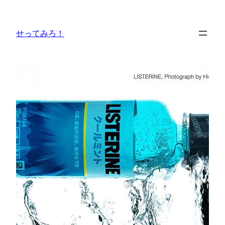
内
容
せってみろ！
を
ス
キ
ッ
プ