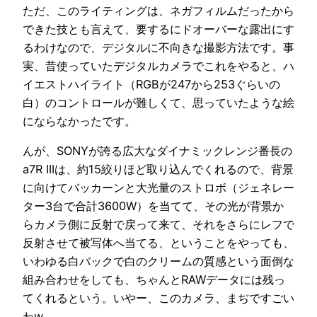
ただ、このライティングは、ネガフィルムだったから
できた技とも言えて、要するにドオーバーな露出にす
るわけなので、デジタルに不向きな撮影方法です。事
実、昔使っていたデジタルカメラでこれをやると、ハ
イエストハイライト（RGBが247から253ぐらいの
白）のコントロールが難しくて、思っていたような絵
にならなかったです。
んが、SONYが誇る広大なダイナミックレンジ番長の
a7R IIIは、約15絞りほど取り込んでくれるので、背景
に向けてバッカーンと大光量のストロボ（ジェネレー
ター3台で合計3600W）を当てて、その光が背景か
らカメラ側に反射で戻って来て、それをさらにレフで
反射させて被写体へ当てる、ということをやっても、
いわゆる白バックで白のクリームの質感という面倒な
組み合わせをしても、ちゃんとRAWデータには残っ
てくれるという。いやー、このカメラ、まぢですごい
わw