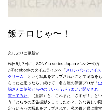
飯テロじゃ〜！
久しぶりに更新w
昨日5月7日に、SONY α series Japanメンバーの方
がFacebookのタイムラインへ「
メロンパンとアイス
クリーム
」という写真をアップされたことで刺激をも
らったと思ったら、続けて、名古屋の伊藤プロが「
中
嶋さんに伊勢とらやのういろうがうまいと聞かされ、
買ってみた
」（意訳）と、これまた「さすが！」とい
う「とらやの広告撮影をしましたか？」的な美しい限
定ういろうの写真をアップされて、私の胃と眼に非常