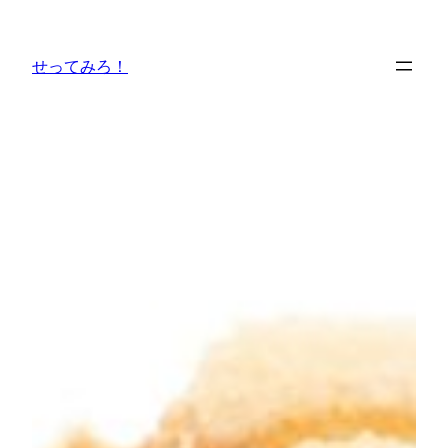
内
容
せってみろ！
を
ス
キ
ッ
プ