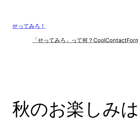
内
容
を
せってみろ！
ス
「せってみろ」って何？
CoolContactFor
キ
ッ
プ
秋のお楽しみ