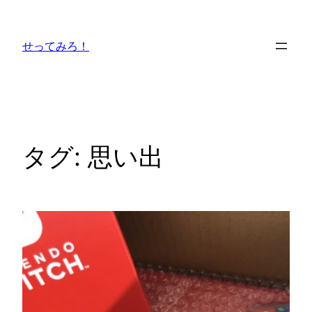
内
容
せってみろ！
を
ス
キ
ッ
プ
タグ:
思い出